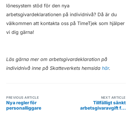
lönesystem stöd för den nya
arbetsgivardeklarationen på individnivå? Då är du
välkommen att kontakta oss på TimeTjek som hjälper
vi dig gärna!
Läs gärna mer om arbetsgivardeklaration på
individnivå inne på Skatteverkets hemsida
här
.
PREVIOUS ARTICLE
NEXT ARTICLE
Nya regler för
Tillfälligt sänkt
personalliggare
arbetsgivaravgift för
företag som anställer sin
första medarbetare