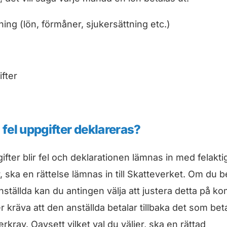
ning (lön, förmåner, sjukersättning etc.)
fter
fel uppgifter deklareras?
fter blir fel och deklarationen lämnas in med felaktig
, ska en rättelse lämnas in till Skatteverket. Om du be
 anställda kan du antingen välja att justera detta på
r kräva att den anställda betalar tillbaka det som beta
erkrav. Oavsett vilket val du väljer, ska en rättad