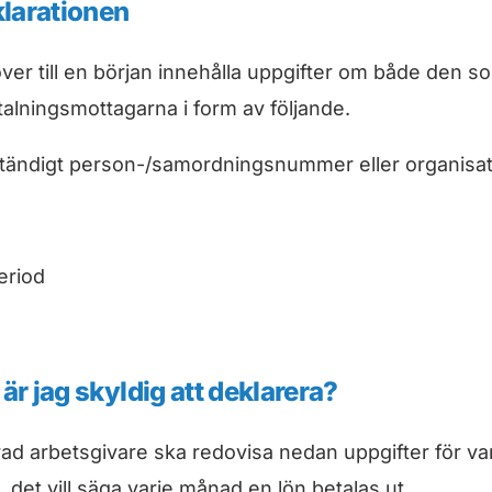
larationen
ver till en början innehålla uppgifter om både den s
alningsmottagarna i form av följande.
ständigt person-/samordningsnummer eller organis
eriod
 är jag skyldig att deklarera?
ad arbetsgivare ska redovisa nedan uppgifter för va
 det vill säga varje månad en lön betalas ut.