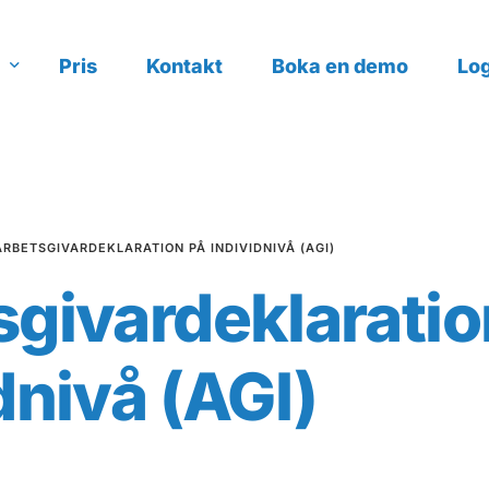
Pris
Kontakt
Boka en demo
Log
ering
ggning
ARBETSGIVARDEKLARATION PÅ INDIVIDNIVÅ (AGI)
sgivardeklaratio
dnivå (AGI)
da