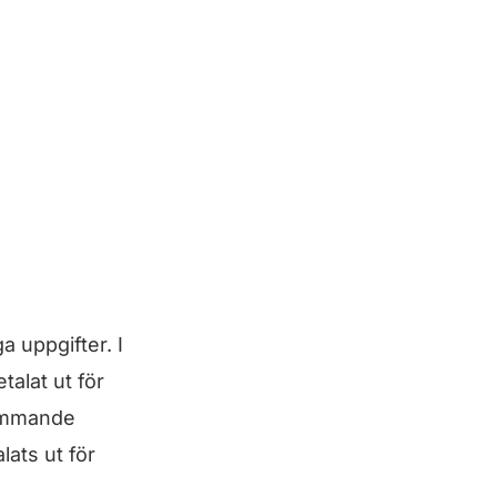
a uppgifter. I
talat ut för
 kommande
lats ut för