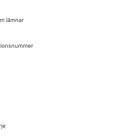
om lämnar
ationsnummer
rje