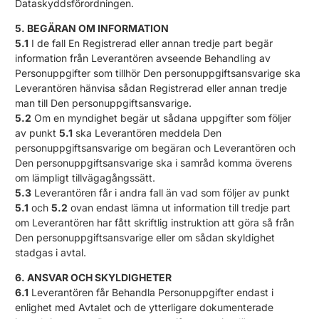
Dataskyddsförordningen.
5. BEGÄRAN OM INFORMATION
5.1
I de fall En Registrerad eller annan tredje part begär
information från Leverantören avseende Behandling av
Personuppgifter som tillhör Den personuppgiftsansvarige ska
Leverantören hänvisa sådan Registrerad eller annan tredje
man till Den personuppgiftsansvarige.
5.2
Om en myndighet begär ut sådana uppgifter som följer
av punkt
5.1
ska Leverantören meddela Den
personuppgiftsansvarige om begäran och Leverantören och
Den personuppgiftsansvarige ska i samråd komma överens
om lämpligt tillvägagångssätt.
5.3
Leverantören får i andra fall än vad som följer av punkt
5.1
och
5.2
ovan endast lämna ut information till tredje part
om Leverantören har fått skriftlig instruktion att göra så från
Den personuppgiftsansvarige eller om sådan skyldighet
stadgas i avtal.
6. ANSVAR OCH SKYLDIGHETER
6.1
Leverantören får Behandla Personuppgifter endast i
enlighet med Avtalet och de ytterligare dokumenterade