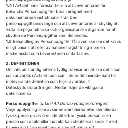
1.4
I Avtalet finns föreskrifter om att Leverantören får
Behandla Personuppgifter bara i enlighet med
dokumenterade instruktioner från Den
personuppgiftsansvarige och att Leverantören är skyldig att
vidta lämpliga tekniska och organisatoriska åtgärder för att
skydda de Personuppgifter som Behandlas.
1.5
Behandling av Personuppgifter får även ske om det krävs
enligt unionsrätt eller av nationell lagstiftning inom en
medlemsstat som Leverantören omfattas av.
2. DEFINITIONER
Om inte omständigheterna tydligt utvisar annat ska definition
som används i Avtalet (och som inte är definierade häri) ha
motsvarande definition som följer av artikel 4
Dataskyddsförordningen. Nedan följer de viktigaste
definitionerna.
Personuppgifter
(
artikel 4.1 Dataskyddsförordningen
)
Varje upplysning som avser en identifierad eller identifierbar
fysisk person, varvid en identifierbar fysisk person är en
person som direkt eller indirekt kan identifieras särskilt med
hänvisning till en identifierare som ett namn, ett