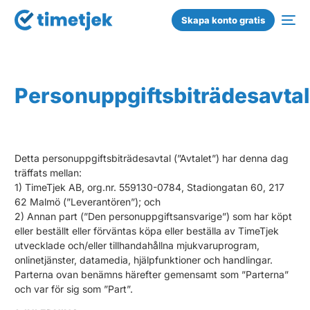
Skapa konto gratis
Personuppgiftsbiträdesavtal
Detta personuppgiftsbiträdesavtal (”Avtalet”) har denna dag
träffats mellan:
1) TimeTjek AB, org.nr. 559130-0784, Stadiongatan 60, 217
62 Malmö (”Leverantören”); och
2) Annan part (”Den personuppgiftsansvarige”) som har köpt
eller beställt eller förväntas köpa eller beställa av TimeTjek
utvecklade och/eller tillhandahållna mjukvaruprogram,
onlinetjänster, datamedia, hjälpfunktioner och handlingar.
Parterna ovan benämns härefter gemensamt som ”Parterna”
och var för sig som ”Part”.