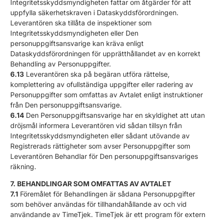
Integritetsskyddsmyndigheten fattar om åtgärder för att
uppfylla säkerhetskraven i Dataskyddsförordningen.
Leverantören ska tillåta de inspektioner som
Integritetsskyddsmyndigheten eller Den
personuppgiftsansvarige kan kräva enligt
Dataskyddsförordningen för upprätthållandet av en korrekt
Behandling av Personuppgifter.
6.13
Leverantören ska på begäran utföra rättelse,
komplettering av ofullständiga uppgifter eller radering av
Personuppgifter som omfattas av Avtalet enligt instruktioner
från Den personuppgiftsansvarige.
6.14
Den Personuppgiftsansvarige har en skyldighet att utan
dröjsmål informera Leverantören vid sådan tillsyn från
Integritetsskyddsmyndigheten eller sådant utövande av
Registrerads rättigheter som avser Personuppgifter som
Leverantören Behandlar för Den personuppgiftsansvariges
räkning.
7. BEHANDLINGAR SOM OMFATTAS AV AVTALET
7.1
Föremålet för Behandlingen är sådana Personuppgifter
som behöver användas för tillhandahållande av och vid
användande av TimeTjek. TimeTjek är ett program för extern