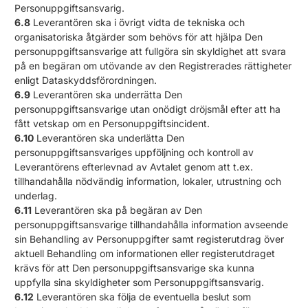
Personuppgiftsansvarig.
6.8
Leverantören ska i övrigt vidta de tekniska och
organisatoriska åtgärder som behövs för att hjälpa Den
personuppgiftsansvarige att fullgöra sin skyldighet att svara
på en begäran om utövande av den Registrerades rättigheter
enligt Dataskyddsförordningen.
6.9
Leverantören ska underrätta Den
personuppgiftsansvarige utan onödigt dröjsmål efter att ha
fått vetskap om en Personuppgiftsincident.
6.10
Leverantören ska underlätta Den
personuppgiftsansvariges uppföljning och kontroll av
Leverantörens efterlevnad av Avtalet genom att t.ex.
tillhandahålla nödvändig information, lokaler, utrustning och
underlag.
6.11
Leverantören ska på begäran av Den
personuppgiftsansvarige tillhandahålla information avseende
sin Behandling av Personuppgifter samt registerutdrag över
aktuell Behandling om informationen eller registerutdraget
krävs för att Den personuppgiftsansvarige ska kunna
uppfylla sina skyldigheter som Personuppgiftsansvarig.
6.12
Leverantören ska följa de eventuella beslut som