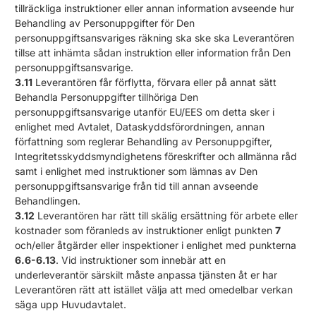
tillräckliga instruktioner eller annan information avseende hur
Behandling av Personuppgifter för Den
personuppgiftsansvariges räkning ska ske ska Leverantören
tillse att inhämta sådan instruktion eller information från Den
personuppgiftsansvarige.
3.11
Leverantören får förflytta, förvara eller på annat sätt
Behandla Personuppgifter tillhöriga Den
personuppgiftsansvarige utanför EU/EES om detta sker i
enlighet med Avtalet, Dataskyddsförordningen, annan
författning som reglerar Behandling av Personuppgifter,
Integritetsskyddsmyndighetens föreskrifter och allmänna råd
samt i enlighet med instruktioner som lämnas av Den
personuppgiftsansvarige från tid till annan avseende
Behandlingen.
3.12
Leverantören har rätt till skälig ersättning för arbete eller
kostnader som föranleds av instruktioner enligt punkten
7
och/eller åtgärder eller inspektioner i enlighet med punkterna
6.6-6.13
. Vid instruktioner som innebär att en
underleverantör särskilt måste anpassa tjänsten åt er har
Leverantören rätt att istället välja att med omedelbar verkan
säga upp Huvudavtalet.