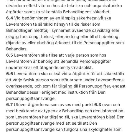
utvärdera effektiviteten hos de tekniska och organisatoriska
åtgärder som ska säkerställa Behandlingens säkerhet.
6.4
Vid bedömningen av en lämplig säkerhetsnivå ska
Leverantören ta särskild hänsyn till de risker som
Behandlingen medför, i synnerhet avseende oavsiktlig eller
olaglig förstöring, förlust, eller ändring eller till ett obehörigt
röjande av eller obehörig åtkomst till de Personuppgifter som
Behandlas.
6.5
Leverantören ska tillse att varje person som hos
Leverantören är behörig att Behandla Personuppgifter
undertecknar ett åtagande om tystnadsplikt.
6.6
Leverantören ska också vidta åtgärder för att säkerställa
att varje fysisk person som utför arbete under Leverantörens
överinseende, och som får tillgång till Personuppgifter, endast
Behandlar dessa i enlighet med instruktion från Den
personuppgiftsansvarige.
6.7
Utöver åtgärderna som avses med punkt
6.3
ovan och
med beaktande av typen av Behandling och den information
som Leverantören har tillgång till, ska Leverantören bistå Den
personuppgiftsansvarige med att se till att Den
personuppgiftsansvarige kan fullgöra sina skyldigheter som