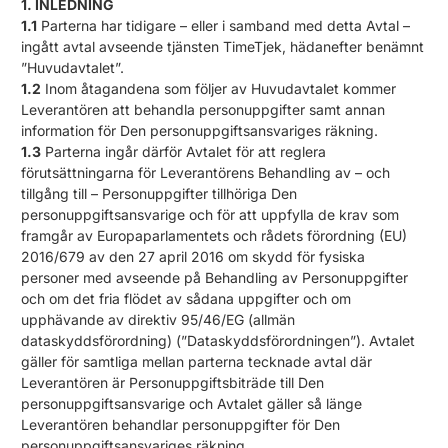
1. INLEDNING
1.1
Parterna har tidigare – eller i samband med detta Avtal –
ingått avtal avseende tjänsten TimeTjek, hädanefter benämnt
”Huvudavtalet”.
1.2
Inom åtagandena som följer av Huvudavtalet kommer
Leverantören att behandla personuppgifter samt annan
information för Den personuppgiftsansvariges räkning.
1.3
Parterna ingår därför Avtalet för att reglera
förutsättningarna för Leverantörens Behandling av – och
tillgång till – Personuppgifter tillhöriga Den
personuppgiftsansvarige och för att uppfylla de krav som
framgår av Europaparlamentets och rådets förordning (EU)
2016/679 av den 27 april 2016 om skydd för fysiska
personer med avseende på Behandling av Personuppgifter
och om det fria flödet av sådana uppgifter och om
upphävande av direktiv 95/46/EG (allmän
dataskyddsförordning) (”Dataskyddsförordningen”). Avtalet
gäller för samtliga mellan parterna tecknade avtal där
Leverantören är Personuppgiftsbiträde till Den
personuppgiftsansvarige och Avtalet gäller så länge
Leverantören behandlar personuppgifter för Den
personuppgiftsansvariges räkning.