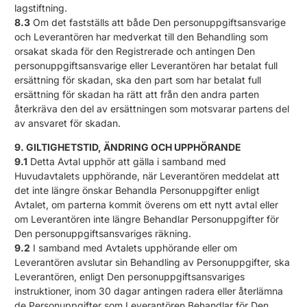
lagstiftning.
8.3
Om det fastställs att både Den personuppgiftsansvarige
och Leverantören har medverkat till den Behandling som
orsakat skada för den Registrerade och antingen Den
personuppgiftsansvarige eller Leverantören har betalat full
ersättning för skadan, ska den part som har betalat full
ersättning för skadan ha rätt att från den andra parten
återkräva den del av ersättningen som motsvarar partens del
av ansvaret för skadan.
9. GILTIGHETSTID, ÄNDRING OCH UPPHÖRANDE
9.1
Detta Avtal upphör att gälla i samband med
Huvudavtalets upphörande, när Leverantören meddelat att
det inte längre önskar Behandla Personuppgifter enligt
Avtalet, om parterna kommit överens om ett nytt avtal eller
om Leverantören inte längre Behandlar Personuppgifter för
Den personuppgiftsansvariges räkning.
9.2
I samband med Avtalets upphörande eller om
Leverantören avslutar sin Behandling av Personuppgifter, ska
Leverantören, enligt Den personuppgiftsansvariges
instruktioner, inom 30 dagar antingen radera eller återlämna
de Personuppgifter som Leverantören Behandlar för Den