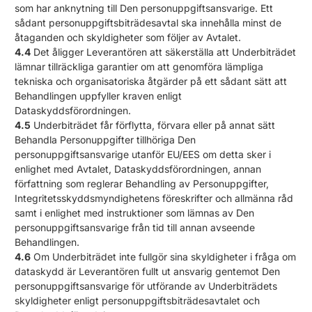
som har anknytning till Den personuppgiftsansvarige. Ett
sådant personuppgiftsbiträdesavtal ska innehålla minst de
åtaganden och skyldigheter som följer av Avtalet.
4.4
Det åligger Leverantören att säkerställa att Underbiträdet
lämnar tillräckliga garantier om att genomföra lämpliga
tekniska och organisatoriska åtgärder på ett sådant sätt att
Behandlingen uppfyller kraven enligt
Dataskyddsförordningen.
4.5
Underbiträdet får förflytta, förvara eller på annat sätt
Behandla Personuppgifter tillhöriga Den
personuppgiftsansvarige utanför EU/EES om detta sker i
enlighet med Avtalet, Dataskyddsförordningen, annan
författning som reglerar Behandling av Personuppgifter,
Integritetsskyddsmyndighetens föreskrifter och allmänna råd
samt i enlighet med instruktioner som lämnas av Den
personuppgiftsansvarige från tid till annan avseende
Behandlingen.
4.6
Om Underbiträdet inte fullgör sina skyldigheter i fråga om
dataskydd är Leverantören fullt ut ansvarig gentemot Den
personuppgiftsansvarige för utförande av Underbiträdets
skyldigheter enligt personuppgiftsbiträdesavtalet och