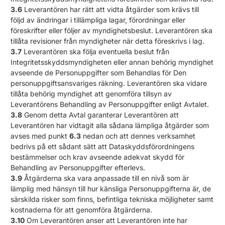
3.6
Leverantören har rätt att vidta åtgärder som krävs till
följd av ändringar i tillämpliga lagar, förordningar eller
föreskrifter eller följer av myndighetsbeslut. Leverantören ska
tillåta revisioner från myndigheter när detta föreskrivs i lag.
3.7
Leverantören ska följa eventuella beslut från
Integritetsskyddsmyndigheten eller annan behörig myndighet
avseende de Personuppgifter som Behandlas för Den
personuppgiftsansvariges räkning. Leverantören ska vidare
tillåta behörig myndighet att genomföra tillsyn av
Leverantörens Behandling av Personuppgifter enligt Avtalet.
3.8
Genom detta Avtal garanterar Leverantören att
Leverantören har vidtagit alla sådana lämpliga åtgärder som
avses med punkt
6.3
nedan och att dennes verksamhet
bedrivs på ett sådant sätt att Dataskyddsförordningens
bestämmelser och krav avseende adekvat skydd för
Behandling av Personuppgifter efterlevs.
3.9
Åtgärderna ska vara anpassade till en nivå som är
lämplig med hänsyn till hur känsliga Personuppgifterna är, de
särskilda risker som finns, befintliga tekniska möjligheter samt
kostnaderna för att genomföra åtgärderna.
3.10
Om Leverantören anser att Leverantören inte har