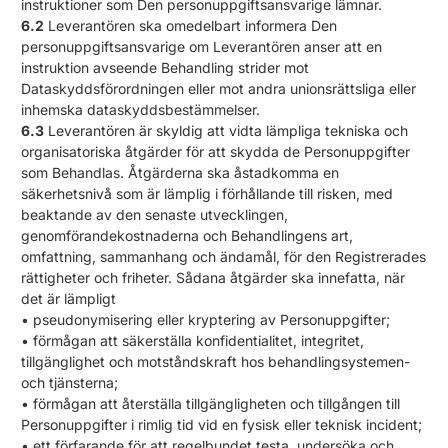
instruktioner som Den personuppgiftsansvarige lämnar.
6.2
Leverantören ska omedelbart informera Den
personuppgiftsansvarige om Leverantören anser att en
instruktion avseende Behandling strider mot
Dataskyddsförordningen eller mot andra unionsrättsliga eller
inhemska dataskyddsbestämmelser.
6.3
Leverantören är skyldig att vidta lämpliga tekniska och
organisatoriska åtgärder för att skydda de Personuppgifter
som Behandlas. Åtgärderna ska åstadkomma en
säkerhetsnivå som är lämplig i förhållande till risken, med
beaktande av den senaste utvecklingen,
genomförandekostnaderna och Behandlingens art,
omfattning, sammanhang och ändamål, för den Registrerades
rättigheter och friheter. Sådana åtgärder ska innefatta, när
det är lämpligt
• pseudonymisering eller kryptering av Personuppgifter;
• förmågan att säkerställa konfidentialitet, integritet,
tillgänglighet och motståndskraft hos behandlingsystemen-
och tjänsterna;
• förmågan att återställa tillgängligheten och tillgången till
Personuppgifter i rimlig tid vid en fysisk eller teknisk incident;
• ett förfarande för att regelbundet testa, undersöka och