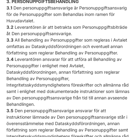
3. PERSONUPPGIFTSBEHANDLING
3.1
Den personuppgiftsansvarige är Personuppgiftsansvarig
för de Personuppgifter som Behandlas inom ramen för
Huvudavtalet.
3.2
Leverantören är att betrakta som Personuppgiftsbiträde
åt Den personuppgiftsansvarige.
3.3
All Behandling av Personuppgifter som regleras i Avtalet
omfattas av Dataskyddsförordningen och eventuell annan
författning som reglerar Behandling av Personuppgifter.
3.4
Leverantören ansvarar för att utföra all Behandling av
Personuppgifter i enlighet med Avtalet,
Dataskyddsförordningen, annan författning som reglerar
Behandling av Personuppgifter,
Integritetsskyddsmyndighetens föreskrifter och allmänna råd
samt i enlighet med dokumenterade instruktioner som lämnas
av Den personuppgiftsansvarige från tid till annan avseende
Behandlingen.
3.5
Den personuppgiftsansvarige ansvarar för att
instruktioner lämnade av Den personuppgiftsansvarige står i
överensstämmelse med Dataskyddsförordningen, annan
författning som reglerar Behandling av Personuppgifter samt
Integritetsskyddsmyndighetens föreskrifter och allmänna råd.